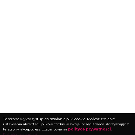
Ta strona wykorzystuje do działania pliki cookie. Możesz zmienić
ustawienia akceptacji plików cookie w swojej przeglądarce. Korzystając z
tej strony akceptujesz postanowienia
polityce prywatności
.
Polityka prywatności